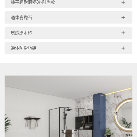
纯平超耐磨瓷砖·时尚款
通体瓷抛石
质感原木砖
通体防滑地砖