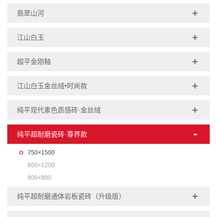
翡翠山河
江山白玉
超平金刚釉
江山白玉金丝绒•时尚款
纯平现代素色质感砖·金丝绒
纯平超耐磨瓷砖·尊界款
750×1500
600×1200
800×800
纯平超耐磨通体岩板瓷砖（升级版）