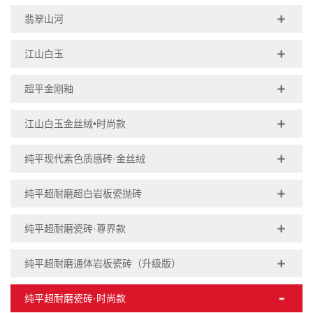
翡翠山河
江山白玉
超平金刚釉
江山白玉金丝绒•时尚款
纯平现代素色质感砖·金丝绒
纯平超耐磨超白岩板瓷抛砖
纯平超耐磨瓷砖·尊界款
纯平超耐磨通体岩板瓷砖（升级版）
纯平超耐磨瓷砖·时尚款