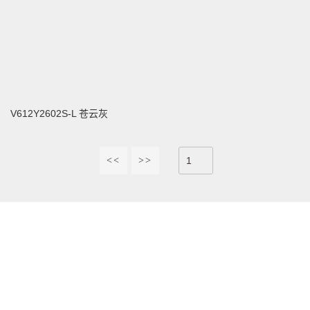
V612Y2602S-L 苍云灰
<<
>>