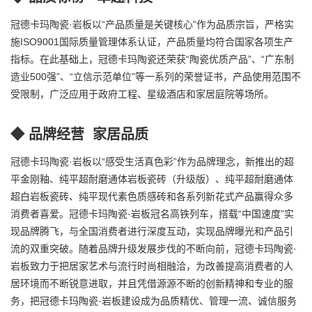
冠德卡玛陶瓷·岩板以“产品质量是关键核心”作为品质宗旨，严格实
施ISO9001国际质量管理体系认证，产品质量均符合国家各项生产
指标。在此基础上，冠德卡玛陶瓷还荣获“陶瓷优质产品”、“广东制
造业500强”、“立信示范单位”等一系列的荣誉证书，产品使用范围不
受限制，广泛应用于政府工程、星级酒店和家居庭院等场所。
◆ 品牌经营 家居品质
冠德卡玛陶瓷·岩板以“感受生活真色彩”作为品牌理念，新推出的超
平金刚釉、纯平超耐磨通体岩板瓷砖（升级版）、纯平超耐磨通体
超白岩板瓷砖、纯平现代素色质感砖和各系列新花式产品赢得众多
消费者喜爱。冠德卡玛陶瓷·岩板冠名高铁列车，搭载“中国速度”实
现品牌腾飞，与全国消费者进行深度互动，实现品牌曝光和产品引
流的双重突破。随着品牌升级发展步伐的不断向前，冠德卡玛陶瓷·
岩板致力于把居家艺术与流行时尚相融洽，为改善提高消费者的人
居环境而不断锐意进取，并且凭借源源不断的创新精神和专业的服
务，把冠德卡玛陶瓷·岩板建设成为品质精优、管理一流、诚信服务