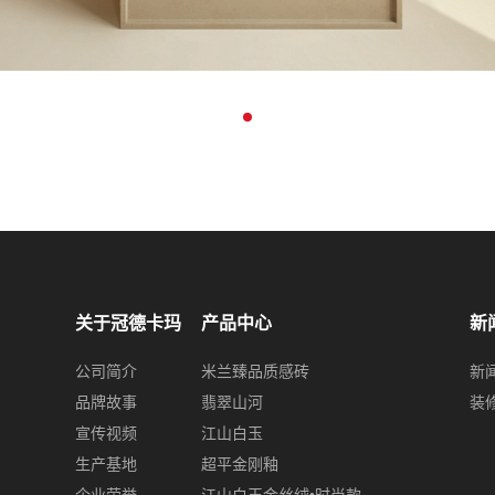
关于冠德卡玛
产品中心
新
公司简介
米兰臻品质感砖
新
品牌故事
翡翠山河
装
宣传视频
江山白玉
生产基地
超平金刚釉