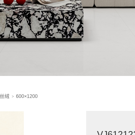
金丝绒
600×1200
VJ61212