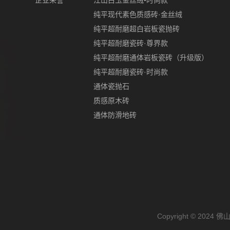
企业荣誉
江山白玉金丝绒•时尚款
纯平现代素色质感砖·金丝绒
纯平超耐磨超白岩板瓷抛砖
纯平超耐磨瓷砖·尊界款
纯平超耐磨通体岩板瓷砖（升级版）
纯平超耐磨瓷砖·时尚款
通体瓷抛石
质感原木砖
通体防滑地砖
Copyright © 2