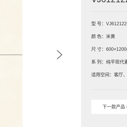
型 号：VJ612122
颜 色：米黄

尺 寸：600×1200
系 列：纯平现代素
适用空间：客厅
下一款产品 