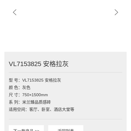
VL7153825 安格拉灰
型 号：VL7153825 安格拉灰

颜 色：灰色

尺 寸：750×1500mm

系 列：米兰臻品质感砖

适用空间：客厅、卧室、酒店大堂等
下一款产品 >>
返回列表